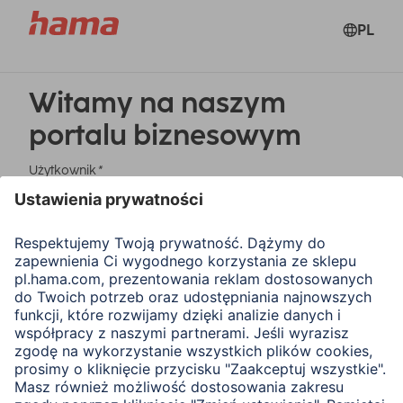
PL
Witamy na naszym
portalu biznesowym
Użytkownik
*
Haslo
*
Zapamiętaj mnie
Zapamiętaj hasło
Zaloguj się