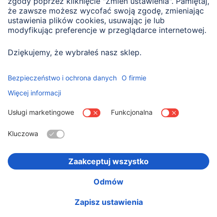
Zapomniałeś hasła
Nowy? Zapytanie o login
Kontakt
Kraj:
Polska
O firmie
Bezpieczeństwo i ochrona danych
Deklaracja dostępności
Regulamin korzystania z systemu zamówień
business.pl.hama.com